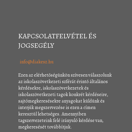
KAPCSOLATFELVÉTEL ÉS
JOGSEGÉLY
info@diakesz.hu
Ezen az elérhetőségünkön szívesen válaszolunk
az iskolaszövetkezeti szférát érintő általános
kérdésekre, iskolaszövetkezetek és
iskolaszövetkezeti tagok konkrét kérdéseire,
sajtómegkeresésekre anyagokat küldünk és
interjúk megszervezése is ezen a címen
keresztül lehetséges. Amennyiben
tagszervezeteink felé irányuló kérdése van,
megkeresését továbbítjuk.