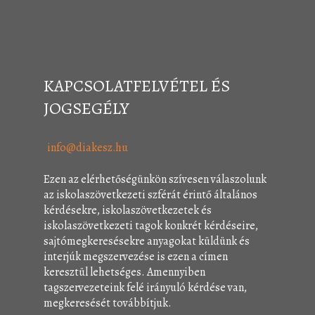
KAPCSOLATFELVÉTEL ÉS
JOGSEGÉLY
info@diakesz.hu
Ezen az elérhetőségünkön szívesen válaszolunk
az iskolaszövetkezeti szférát érintő általános
kérdésekre, iskolaszövetkezetek és
iskolaszövetkezeti tagok konkrét kérdéseire,
sajtómegkeresésekre anyagokat küldünk és
interjúk megszervezése is ezen a címen
keresztül lehetséges. Amennyiben
tagszervezeteink felé irányuló kérdése van,
megkeresését továbbítjuk.